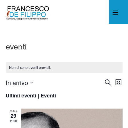
eventi
Non ci sono eventi previsti.
Eventi
Eve
In arrivo
Cerca
Lista
Vis
Ricerca
Seleziona
Nav
e
Ultimi eventi | Eventi
la
viste
data.
Naviga
MAG
29
2026