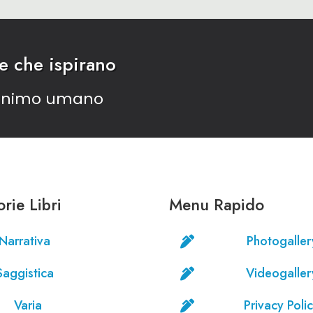
ee che ispirano
’animo umano
rie Libri
Menu Rapido
Narrativa
Photogaller

Saggistica
Videogaller

Varia
Privacy Poli
