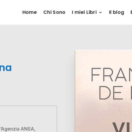
Home
Chi Sono
I miei Libri
Il blog
nna
 l’Agenzia ANSA,