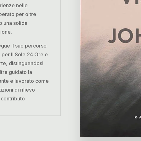
rienze nelle
perato per oltre
o una solida
ione.
egue il suo percorso
 per Il Sole 24 Ore e
rte, distinguendosi
ltre guidato la
ente e lavorato come
ioni di rilievo
contributo