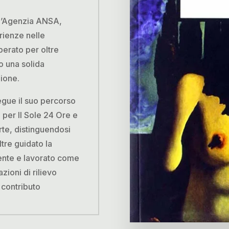
 l’Agenzia ANSA,
rienze nelle
perato per oltre
o una solida
ione.
egue il suo percorso
 per Il Sole 24 Ore e
rte, distinguendosi
ltre guidato la
ente e lavorato come
ioni di rilievo
contributo