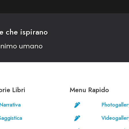
ee che ispirano
’animo umano
rie Libri
Menu Rapido
Narrativa
Photogaller

Saggistica
Videogaller
