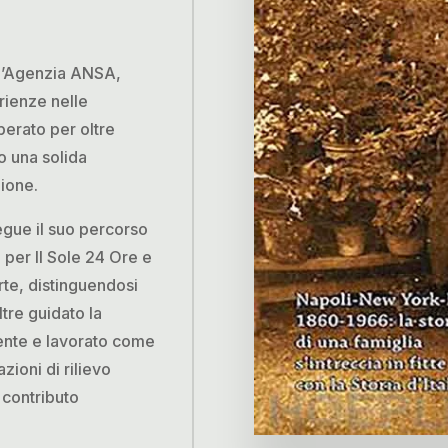
 l’Agenzia ANSA,
rienze nelle
perato per oltre
o una solida
ione.
egue il suo percorso
 per Il Sole 24 Ore e
rte, distinguendosi
ltre guidato la
ente e lavorato come
ioni di rilievo
contributo