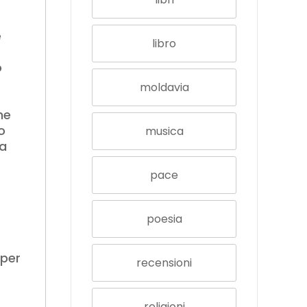
e
libro
o
moldavia
he
o
musica
la
pace
poesia
 per
recensioni
religioni