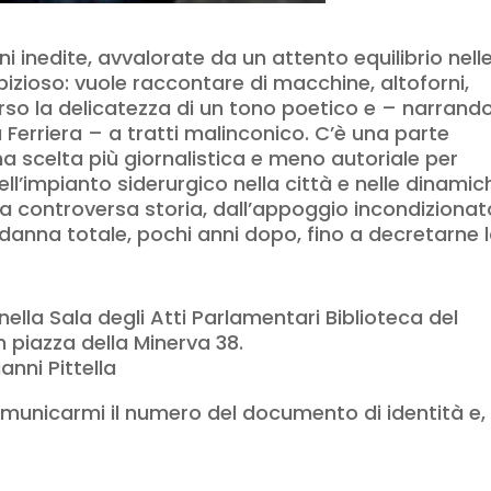
 inedite, avvalorate da un attento equilibrio nell
bizioso: vuole raccontare di macchine, altoforni,
rso la delicatezza di un tono poetico e – narrand
 Ferriera – a tratti malinconico. C’è una parte
na scelta più giornalistica e meno autoriale per
ll’impianto siderurgico nella città e nelle dinamic
 la controversa storia, dall’appoggio incondizionat
ondanna totale, pochi anni dopo, fino a decretarne 
, nella Sala degli Atti Parlamentari Biblioteca del
 piazza della Minerva 38.
nni Pittella
omunicarmi il numero del documento di identità e,