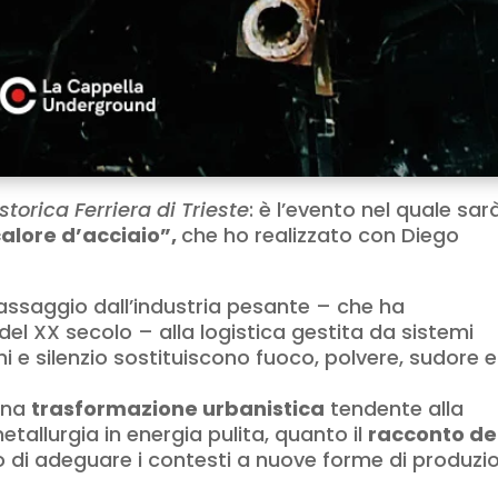
torica Ferriera di Trieste
: è l’evento nel quale sar
calore d’acciaio”,
che ho realizzato con Diego
assaggio dall’industria pesante – che ha
del XX secolo – alla logistica gestita da sistemi
nchi e silenzio sostituiscono fuoco, polvere, sudore e
 una
trasformazione urbanistica
tendente alla
etallurgia in energia pulita, quanto il
racconto de
zo di adeguare i contesti a nuove forme di produzi