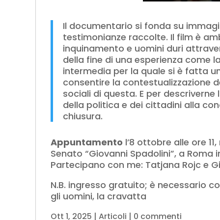
Il documentario si fonda su immagini
testimonianze raccolte. Il film è am
inquinamento e uomini duri attrave
della fine di una esperienza come la
intermedia per la quale si è fatta u
consentire la contestualizzazione de
sociali di questa. E per descriverne
della politica e dei cittadini alla c
chiusura.
Appuntamento
l’8 ottobre alle ore 11
Senato “Giovanni Spadolini”, a Roma in
Partecipano con me: Tatjana Rojc e Gia
N.B. ingresso gratuito; è necessario c
gli uomini, la cravatta
Ott 1, 2025
|
Articoli
|
0 commenti