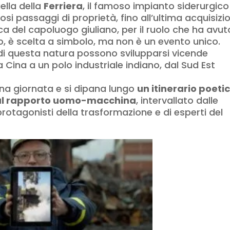
ella della
Ferriera
, il famoso impianto siderurgico
si passaggi di proprietà, fino all’ultima acquisizi
ca del capoluogo giuliano, per il ruolo che ha avut
o, è scelta a simbolo, ma non è un evento unico.
i questa natura possono svilupparsi vicende
Cina a un polo industriale indiano, dal Sud Est
 una giornata e si dipana lungo
un itinerario poeti
e al rapporto uomo-macchina
, intervallato dalle
 protagonisti della trasformazione e di esperti del