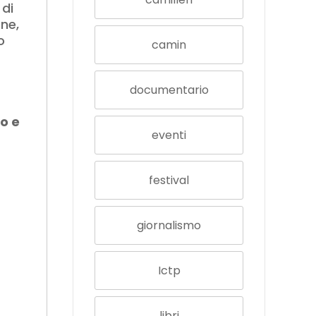
 di
one,
o
camin
documentario
co e
eventi
festival
giornalismo
Ictp
libri